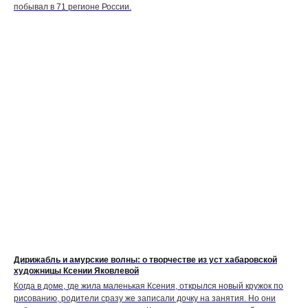
побывал в 71 регионе России.
Дирижабль и амурские волны: о творчестве из уст хабаровской
художницы Ксении Яковлевой
Когда в доме, где жила маленькая Ксения, открылся новый кружок по
рисованию, родители сразу же записали дочку на занятия. Но они