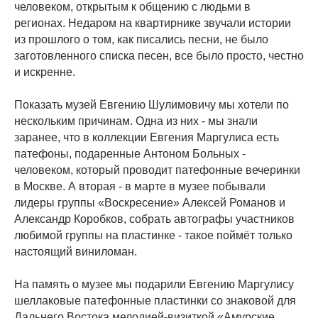
человеком, открытым к общению с людьми в
регионах. Недаром на квартирнике звучали истории
из прошлого о том, как писались песни, не было
заготовленного списка песен, все было просто, честно
и искренне.
Показать музей Евгению Шулимовичу мы хотели по
нескольким причинам. Одна из них - мы знали
заранее, что в коллекции Евгения Маргулиса есть
патефоны, подаренные Антоном Больных -
человеком, который проводит патефонные вечеринки
в Москве. А вторая - в марте в музее побывали
лидеры группы «Воскресение» Алексей Романов и
Александр Коробков, собрать автографы участников
любимой группы на пластинке - такое поймёт только
настоящий виниломан.
На память о музее мы подарили Евгению Маргулису
шеллаковые патефонные пластинки со знаковой для
Дальнего Востока мелодией-визиткой «Амурские