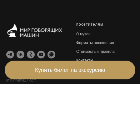
посетителям
О музее
Форматы посещения
Стоимость и правила
Контакты
Купить билет на экскурсию
© 2018—2024 Музей «Мир
говорящих машин»
info@vinyl27.com
С любовью к винилу —
RASA
Жизнь музея
ИНФОРМАЦИЯ
Предстоящие события
Отзывы
Новости
Политика конфиденциальности
Клуб филофонистов
680000, Хабаровск, ул. Фрунзе,
50