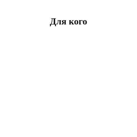
Для кого
Студенты и выпускники 10-11 классов,