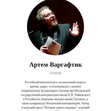
Артем Варгафтик
спикер
Российский виолончелист, музыкальный педагог,
критик, радио- и тележурналист, окончил
Академическое музыкальное училище при Московской
государстенной консерватории имени П.И. Чайковского
и Российскую академию музыки имени Гнесиных, а
также аспирантуру Московской консерватории. Автор
и ведущий цикла "История одного шедевра", ведущий